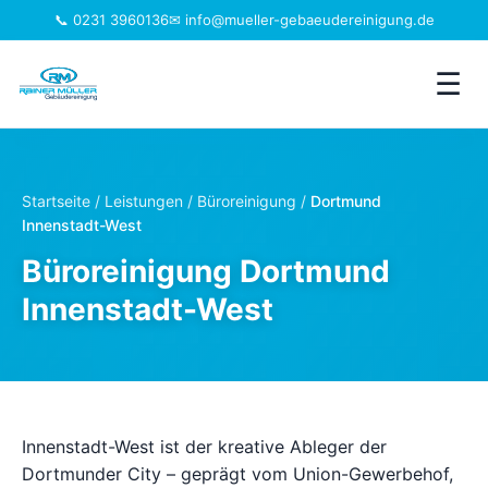
📞 0231 3960136
✉ info@mueller-gebaeudereinigung.de
☰
Leistungen
Startseite
/
Leistungen
/
Büroreinigung
/
Dortmund
Innenstadt-West
Einzugsgebiet
Büroreinigung Dortmund
Jobs
Innenstadt-West
Branchen
Über uns
Innenstadt-West ist der kreative Ableger der
FAQ
Dortmunder City – geprägt vom Union-Gewerbehof,