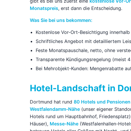
gibt es bei uns zuerst eine
kostenlose Vor-Or
Monatspreis
, erst dann die Entscheidung.
Was Sie bei uns bekommen:
Kostenlose Vor-Ort-Besichtigung innerhalb
Schriftliches Angebot mit detailliertem Lei
Feste Monatspauschale, netto, ohne verst
Transparente Kündigungsregelung (meist
Bei Mehrobjekt-Kunden: Mengenrabatte au
Hotel-Landschaft in D
Dortmund hat rund
80 Hotels und Pensionen
Westfalendamm-Nähe
(unser eigener Standor
Hotels rund um Hauptbahnhof, Friedensplatz)
Häuser),
Messe-Nähe
(Westfalenhallen-Hotel