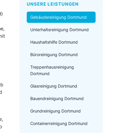
UNSERE LEISTUNGEN
d)
Gebäudereinigung Dortmund
e,
Unterhaltsreinigung Dortmund
mit
Haushaltshilfe Dortmund
Büroreinigung Dortmund
Treppenhausreinigung
Dortmund
ab
Glasreinigung Dortmund
d
Bauendreinigung Dortmund
Grundreinigung Dortmund
e,
Containerreinigung Dortmund
b