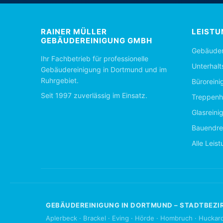
RAINER MÜLLER
LEISTU
GEBÄUDEREINIGUNG GMBH
Gebäuder
Ihr Fachbetrieb für professionelle
Unterhalt
Gebäudereinigung in Dortmund und im
Ruhrgebiet.
Büroreini
Seit 1997 zuverlässig im Einsatz.
Treppenh
Glasreini
Bauendre
Alle Leis
GEBÄUDEREINIGUNG IN DORTMUND – STADTBEZI
Aplerbeck
·
Brackel
·
Eving
·
Hörde
·
Hombruch
·
Huckar