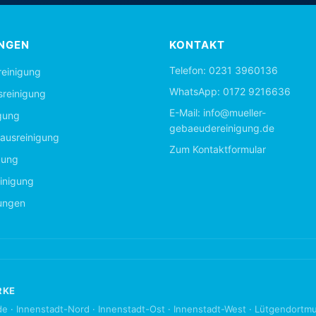
NGEN
KONTAKT
Telefon:
0231 3960136
einigung
WhatsApp:
0172 9216636
sreinigung
E-Mail:
info@mueller-
gung
gebaeudereinigung.de
ausreinigung
Zum Kontaktformular
gung
inigung
tungen
RKE
de
·
Innenstadt-Nord
·
Innenstadt-Ost
·
Innenstadt-West
·
Lütgendortm