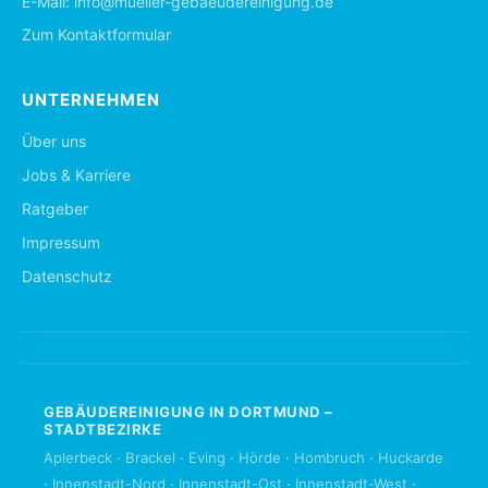
E-Mail:
info@mueller-gebaeudereinigung.de
Zum Kontaktformular
UNTERNEHMEN
Über uns
Jobs & Karriere
Ratgeber
Impressum
Datenschutz
GEBÄUDEREINIGUNG IN DORTMUND –
STADTBEZIRKE
Aplerbeck
·
Brackel
·
Eving
·
Hörde
·
Hombruch
·
Huckarde
·
Innenstadt-Nord
·
Innenstadt-Ost
·
Innenstadt-West
·