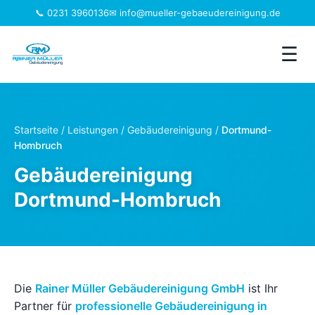
📞 0231 3960136
✉ info@mueller-gebaeudereinigung.de
☰
Leistungen
Startseite
/
Leistungen
/
Gebäudereinigung
/
Dortmund-
Hombruch
Einzugsgebiet
Gebäudereinigung
Jobs
Dortmund-Hombruch
Branchen
Über uns
Die
Rainer Müller Gebäudereinigung GmbH
ist Ihr
FAQ
Partner für
professionelle Gebäudereinigung in