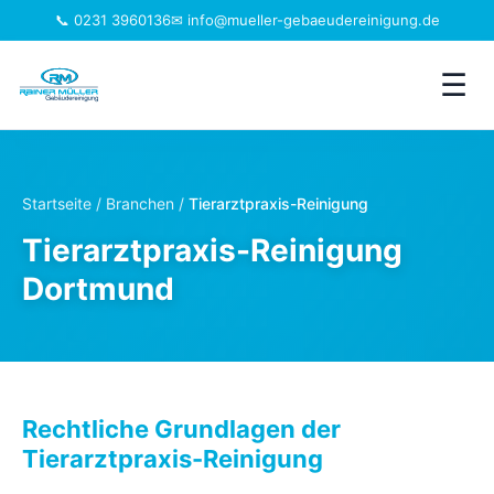
📞 0231 3960136
✉ info@mueller-gebaeudereinigung.de
☰
Leistungen
Startseite
/
Branchen
/
Tierarztpraxis-Reinigung
Einzugsgebiet
Tierarztpraxis-Reinigung
Dortmund
Jobs
Branchen
Über uns
Rechtliche Grundlagen der
Tierarztpraxis-Reinigung
FAQ