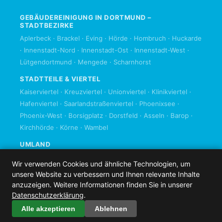
GEBÄUDEREINIGUNG IN DORTMUND –
STADTBEZIRKE
Aplerbeck
·
Brackel
·
Eving
·
Hörde
·
Hombruch
·
Huckarde
·
Innenstadt-Nord
·
Innenstadt-Ost
·
Innenstadt-West
·
Lütgendortmund
·
Mengede
·
Scharnhorst
STADTTEILE & VIERTEL
Kaiserviertel
·
Kreuzviertel
·
Unionviertel
·
Klinikviertel
·
Hafenviertel
·
Saarlandstraßenviertel
·
Phoenixsee
·
Phoenix-West
·
Borsigplatz
·
Dorstfeld
·
Asseln
·
Barop
·
Kirchhörde
·
Körne
·
Wambel
UMLAND
Bochum
·
Castrop-Rauxel
·
Herdecke
·
Kamen
·
Lünen
·
Wir verwenden Cookies und ähnliche Technologien, um
Schwerte
·
Unna
·
Waltrop
·
Witten
·
unsere Website zu verbessern und Ihnen relevante Inhalte
Alle Orte im Einzugsgebiet
anzuzeigen. Weitere Informationen finden Sie in unserer
Datenschutzerklärung
.
© 2026 Rainer Müller Gebäudereinigung GmbH
Alle akzeptieren
Ablehnen
Gebäudereinigung Dortmund · Ruhrgebiet