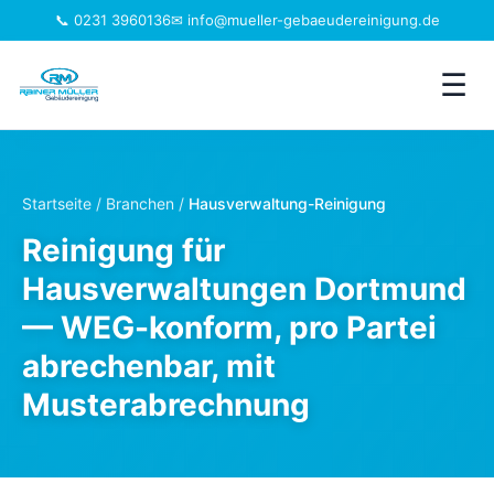
📞 0231 3960136
✉ info@mueller-gebaeudereinigung.de
☰
Leistungen
Startseite
/
Branchen
/
Hausverwaltung-Reinigung
Einzugsgebiet
Reinigung für
Hausverwaltungen Dortmund
Jobs
— WEG-konform, pro Partei
Branchen
abrechenbar, mit
Musterabrechnung
Über uns
FAQ