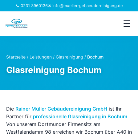
📞 0231 3960136
✉ info@mueller-gebaeudereinigung.de
☰
Leistungen
Startseite
/
Leistungen
/
Glasreinigung
/
Bochum
Einzugsgebiet
Glasreinigung Bochum
Jobs
Branchen
Die
Rainer Müller Gebäudereinigung GmbH
ist Ihr
Über uns
Partner für
professionelle Glasreinigung in Bochum
.
Von unserem Dortmunder Firmensitz am
Westfalendamm 98 erreichen wir Bochum über A40 in
FAQ