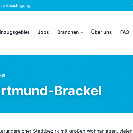
ose Besichtigung
inzugsgebiet
Jobs
Branchen
Über uns
FAQ
kel
ortmund-Brackel
kerungsreicher Stadtbezirk mit großen Wohnanlagen, vielen