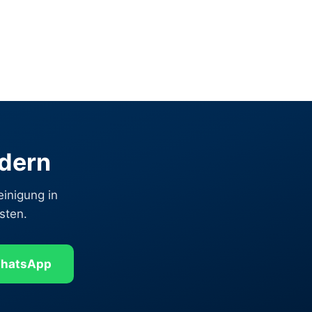
rdern
einigung in
sten.
hatsApp