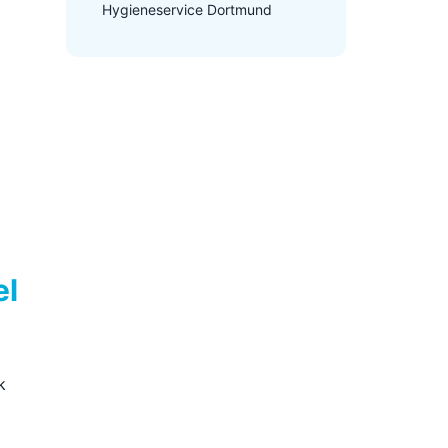
Hygieneservice Dortmund
el
k