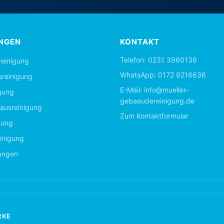
NGEN
KONTAKT
Telefon:
0231 3960136
einigung
WhatsApp:
0172 9216636
sreinigung
E-Mail:
info@mueller-
gung
gebaeudereinigung.de
ausreinigung
Zum Kontaktformular
gung
inigung
tungen
RKE