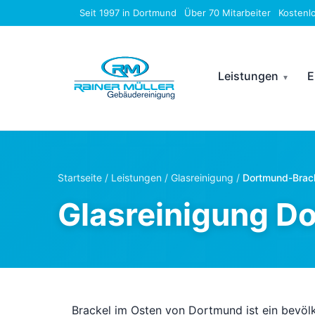
Seit 1997 in Dortmund
Über 70 Mitarbeiter
Kostenl
Leistungen
E
Startseite
/
Leistungen
/
Glasreinigung
/
Dortmund-Brac
Glasreinigung D
Brackel im Osten von Dortmund ist ein bevöl