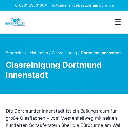
📞 0231 3960136
✉ info@mueller-gebaeudereinigung.de
☰
Leistungen
Startseite
/
Leistungen
/
Glasreinigung
/
Dortmund Innenstadt
Einzugsgebiet
Glasreinigung Dortmund
Innenstadt
Jobs
Branchen
Über uns
Die Dortmunder Innenstadt ist ein Ballungsraum für
große Glasflächen – vom Westenhellweg mit seinen
FAQ
hunderten Schaufenstern über die Bürotürme am Wall