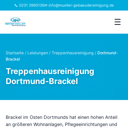
📞 0231 3960136
✉ info@mueller-gebaeudereinigung.de
☰
Leistungen
Startseite
/
Leistungen
/
Treppenhausreinigung
/
Dortmund-
Brackel
Einzugsgebiet
Treppenhausreinigung
Jobs
Dortmund-Brackel
Branchen
Über uns
Brackel im Osten Dortmunds hat einen hohen Anteil
FAQ
an größeren Wohnanlagen, Pflegeeinrichtungen und