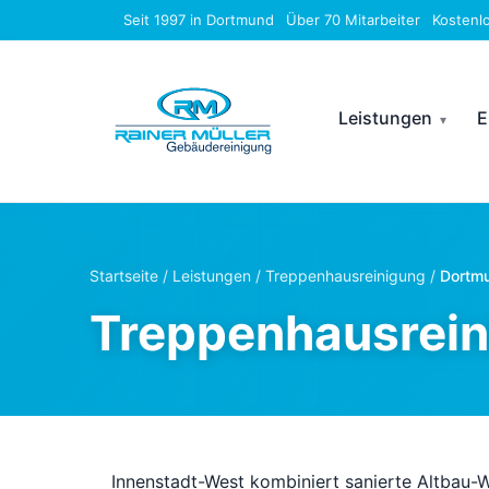
Seit 1997 in Dortmund
Über 70 Mitarbeiter
Kostenl
Leistungen
E
Startseite
/
Leistungen
/
Treppenhausreinigung
/
Dortmu
Treppenhausrein
Innenstadt-West kombiniert sanierte Altbau