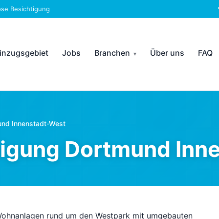
ose Besichtigung
inzugsgebiet
Jobs
Branchen
Über uns
FAQ
nd Innenstadt-West
igung Dortmund Inn
-Wohnanlagen rund um den Westpark mit umgebauten