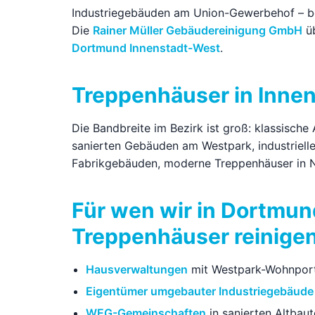
Industriegebäuden am Union-Gewerbehof – be
Die
Rainer Müller Gebäudereinigung GmbH
üb
Dortmund Innenstadt-West
.
Treppenhäuser in Inne
Die Bandbreite im Bezirk ist groß: klassisch
sanierten Gebäuden am Westpark, industriell
Fabrikgebäuden, moderne Treppenhäuser in 
Für wen wir in Dortmu
Treppenhäuser reinige
Hausverwaltungen
mit Westpark-Wohnport
Eigentümer umgebauter Industriegebäude
WEG-Gemeinschaften
in sanierten Altbau