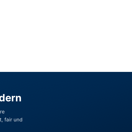
rdern
re
, fair und