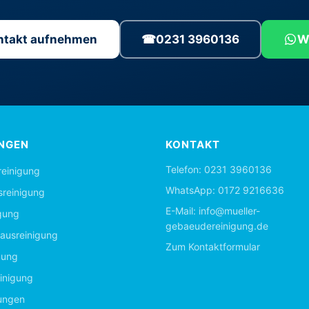
ontakt aufnehmen
☎
0231 3960136
W
NGEN
KONTAKT
Telefon:
0231 3960136
einigung
WhatsApp:
0172 9216636
sreinigung
E-Mail:
info@mueller-
gung
gebaeudereinigung.de
ausreinigung
Zum Kontaktformular
gung
inigung
tungen