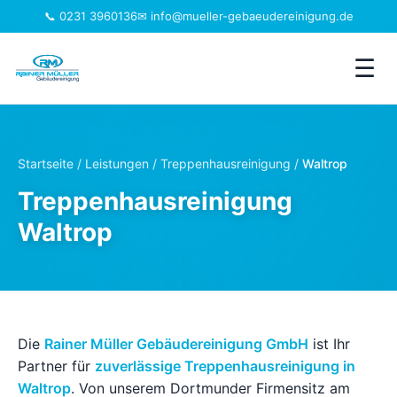
📞 0231 3960136
✉ info@mueller-gebaeudereinigung.de
☰
Leistungen
Startseite
/
Leistungen
/
Treppenhausreinigung
/
Waltrop
Einzugsgebiet
Treppenhausreinigung
Waltrop
Jobs
Branchen
Über uns
Die
Rainer Müller Gebäudereinigung GmbH
ist Ihr
Partner für
zuverlässige Treppenhausreinigung in
FAQ
Waltrop
. Von unserem Dortmunder Firmensitz am