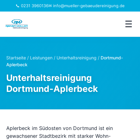
📞 0231 3960136
✉ info@mueller-gebaeudereinigung.de
☰
Leistungen
Startseite
/
Leistungen
/
Unterhaltsreinigung
/
Dortmund-
Aplerbeck
Einzugsgebiet
Unterhaltsreinigung
Jobs
Dortmund-Aplerbeck
Branchen
Über uns
Aplerbeck im Südosten von Dortmund ist ein
FAQ
gewachsener Stadtbezirk mit starker Wohn-