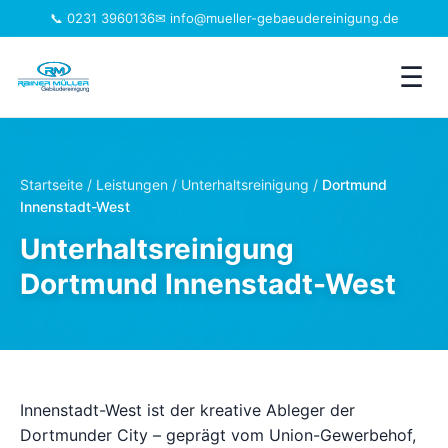
📞 0231 3960136
✉ info@mueller-gebaeudereinigung.de
☰
Leistungen
Startseite
/
Leistungen
/
Unterhaltsreinigung
/
Dortmund
Innenstadt-West
Einzugsgebiet
Unterhaltsreinigung
Jobs
Dortmund Innenstadt-West
Branchen
Über uns
Innenstadt-West ist der kreative Ableger der
FAQ
Dortmunder City – geprägt vom Union-Gewerbehof,