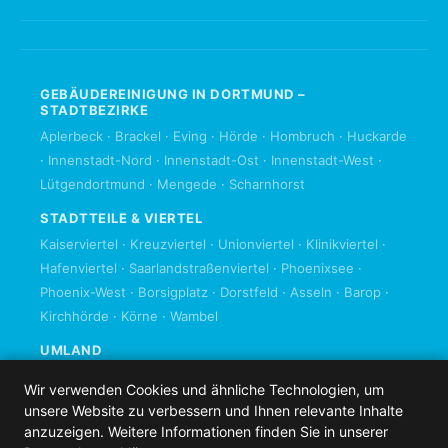
GEBÄUDEREINIGUNG IN DORTMUND –
STADTBEZIRKE
Aplerbeck
·
Brackel
·
Eving
·
Hörde
·
Hombruch
·
Huckarde
·
Innenstadt-Nord
·
Innenstadt-Ost
·
Innenstadt-West
·
Lütgendortmund
·
Mengede
·
Scharnhorst
STADTTEILE & VIERTEL
Kaiserviertel
·
Kreuzviertel
·
Unionviertel
·
Klinikviertel
·
Hafenviertel
·
Saarlandstraßenviertel
·
Phoenixsee
·
Phoenix-West
·
Borsigplatz
·
Dorstfeld
·
Asseln
·
Barop
·
Kirchhörde
·
Körne
·
Wambel
UMLAND
Bochum
·
Castrop-Rauxel
·
Herdecke
·
Kamen
·
Lünen
·
Wir verwenden Cookies und ähnliche Technologien, um
Schwerte
·
Unna
·
Waltrop
·
Witten
·
unsere Website zu verbessern und Ihnen relevante Inhalte
Alle Orte im Einzugsgebiet
anzuzeigen. Weitere Informationen finden Sie in unserer