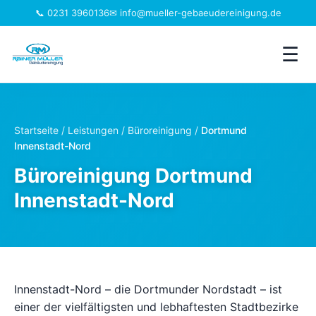
📞 0231 3960136
✉ info@mueller-gebaeudereinigung.de
☰
Leistungen
Startseite
/
Leistungen
/
Büroreinigung
/
Dortmund
Innenstadt-Nord
Einzugsgebiet
Büroreinigung Dortmund
Jobs
Innenstadt-Nord
Branchen
Über uns
Innenstadt-Nord – die Dortmunder Nordstadt – ist
FAQ
einer der vielfältigsten und lebhaftesten Stadtbezirke