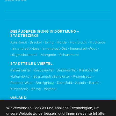
GEBÄUDEREINIGUNG IN DORTMUND –
STADTBEZIRKE
Aplerbeck
·
Brackel
·
Eving
·
Hörde
·
Hombruch
·
Huckarde
·
Innenstadt-Nord
·
Innenstadt-Ost
·
Innenstadt-West
·
Lütgendortmund
·
Mengede
·
Scharnhorst
STADTTEILE & VIERTEL
Kaiserviertel
·
Kreuzviertel
·
Unionviertel
·
Klinikviertel
·
Hafenviertel
·
Saarlandstraßenviertel
·
Phoenixsee
·
Phoenix-West
·
Borsigplatz
·
Dorstfeld
·
Asseln
·
Barop
·
Kirchhörde
·
Körne
·
Wambel
UMLAND
Bochum
·
Castrop-Rauxel
·
Herdecke
·
Kamen
·
Lünen
·
Wir verwenden Cookies und ähnliche Technologien, um
Schwerte
·
Unna
·
Waltrop
·
Witten
·
unsere Website zu verbessern und Ihnen relevante Inhalte