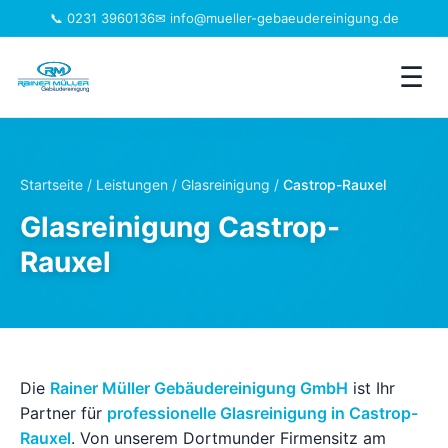
📞 0231 3960136
✉ info@mueller-gebaeudereinigung.de
☰
Leistungen
Startseite
/
Leistungen
/
Glasreinigung
/
Castrop-Rauxel
Einzugsgebiet
Glasreinigung Castrop-
Rauxel
Jobs
Branchen
Über uns
Die
Rainer Müller Gebäudereinigung GmbH
ist Ihr
Partner für
professionelle Glasreinigung in Castrop-
FAQ
Rauxel
. Von unserem Dortmunder Firmensitz am