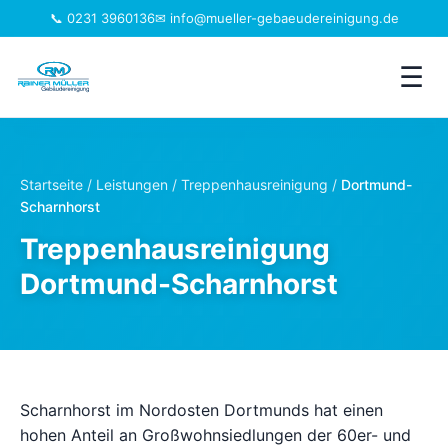
📞 0231 3960136
✉ info@mueller-gebaeudereinigung.de
☰
Leistungen
Startseite
/
Leistungen
/
Treppenhausreinigung
/
Dortmund-
Scharnhorst
Einzugsgebiet
Treppenhausreinigung
Jobs
Dortmund-Scharnhorst
Branchen
Über uns
Scharnhorst im Nordosten Dortmunds hat einen
FAQ
hohen Anteil an Großwohnsiedlungen der 60er- und